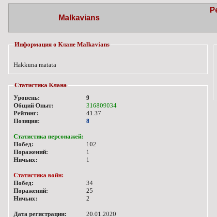
Р
Malkavians
Информация о Клане Malkavians
Hakkuna matata
Статистика Клана
Уровень:
9
Общий Опыт:
316809034
Рейтинг:
41.37
Позиция:
8
Статистика персонажей:
Побед:
102
Поражений:
1
Ничьих:
1
Статистика войн:
Побед:
34
Поражений:
25
Ничьих:
2
Дата регистрации:
20.01.2020