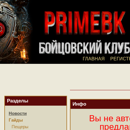
ГЛАВНАЯ
РЕГИСТ
Разделы
Инфо
Новости
Вы не авт
Гайды
предла
Пещеры