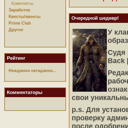
Комплекты
Заработок
Квесты/эвенты
Очередной шедевр!
Prime Club
Другое
У кл
обра
Судя 
Рейтинг
Back 
Нежданно негаданно...
Редак
рабо
ознак
Комментаторы
свои уникальн
p.s. Для устан
проверку адми
после одобрени