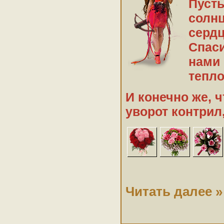
Пусть
солнц
сердц
Спаси
нами 
тепл
И конечно же, 
уворот контрил,
Читать далее »