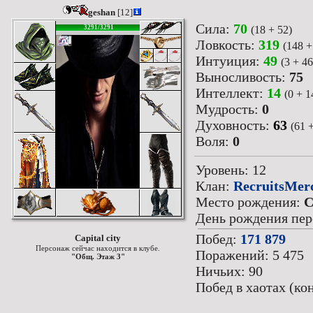
geshan
[12]
Сила:
70
(18 + 52)
3291/3291
Ловкость:
319
(148 +
Интуиция:
49
(3 + 46
Выносливость:
75
Интеллект:
14
(0 + 1
Мудрость:
0
Духовность:
63
(61 +
Воля:
0
Уровень: 12
Клан:
RecruitsMer
Место рождения:
C
День рождения перс
Побед:
171 879
Capital city
Персонаж сейчас находится в клубе.
Поражений: 5 475
"Общ. Этаж 3"
Ничьих: 90
Побед в хаотах (ко