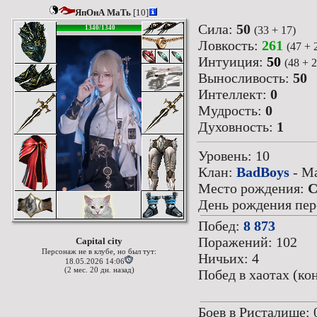
ЯпОнА МаТь
[10]
Сила:
50
(33 + 17)
1340/1340
Ловкость:
261
(47 + 
Интуиция:
50
(48 + 2
Выносливость:
50
Интеллект:
0
Мудрость:
0
Духовность:
1
Уровень: 10
Клан:
BadBoys
- М
Место рождения:
C
День рождения перс
Побед:
8 873
Поражений: 102
Capital city
Персонаж не в клубе, но был тут:
Ничьих: 4
18.05.2026 14:06
(2 мес. 20 дн. назад)
Побед в хаотах (ко
Боев в Ристалище: 