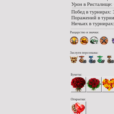
Урон в Ристалище: 
Побед в турнирах: 
Поражений в турни
Ничьих в турнирах:
Рыцарство и значки:
Заслуги персонажа:
x3
x9
x7
x8
Букеты:
Открытки: