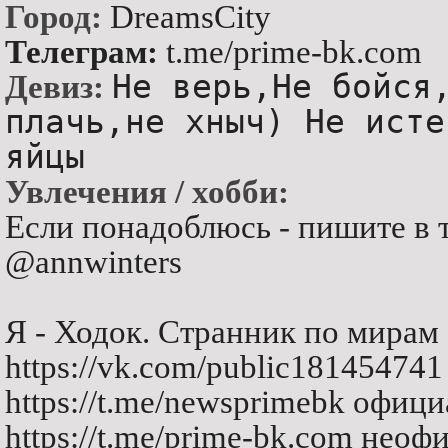
Город:
DreamsCity
Телеграм:
t.me/prime-bk.com
Не верь,Не бойся
Девиз:
плачь,не хныч) Не исте
яйцы
Увлечения / хобби:
Если понадоблюсь - пишите в 
@annwinters
Я - Ходок. Странник по мирам 
https://vk.com/public18145474
https://t.me/newsprimebk офиц
https://t.me/prime-bk.com нео