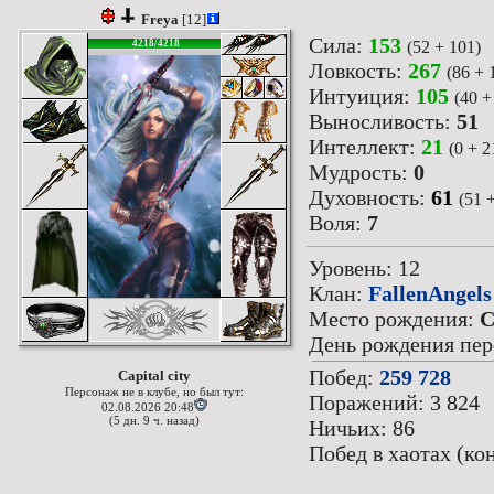
Freya
[12]
Сила:
153
(52 + 101)
4218/4218
Ловкость:
267
(86 + 
Интуиция:
105
(40 +
Выносливость:
51
Интеллект:
21
(0 + 2
Мудрость:
0
Духовность:
61
(51 
Воля:
7
Уровень: 12
Клан:
FallenAngels
Место рождения:
C
День рождения перс
Побед:
259 728
Capital city
Персонаж не в клубе, но был тут:
Поражений: 3 824
02.08.2026 20:48
(5 дн. 9 ч. назад)
Ничьих: 86
Побед в хаотах (ко