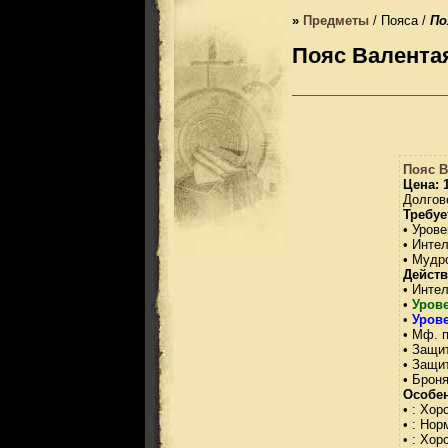
»
Предметы
/ Пояса /
По
Пояс Валентая
Пояс В
Цена: 1
Долгов
Требуе
• Урове
• Интел
• Мудр
Действ
• Интел
•
Урове
•
Уров
• Мф. п
• Защит
• Защит
• Броня
Особен
• : Хо
• : Но
• : Хо