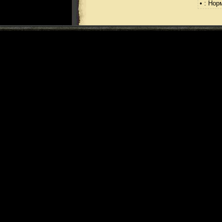
• : Но