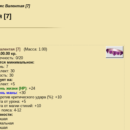
яс Валентая [7]
 [7]
алентая [7]
(Масса: 1.00)
00.00 кр.
ечность: 0/20
тся минимальное:
нь: 7
лект: 30
ость: 30
ует на:
лект: +5
нь жизни (HP)
: +24
ень маны
: +30
ротив критического удара (%): +10
а от урона: +5
а от магии стихий: +10
 пояса: 4-12
ности:
рошая
рмальная
рошая