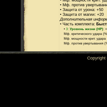
• Мф. мощности крит. уд
• Мф. против увертывани
• Защита от урона: +50
• Защита от магии: +20
Дополнительная инфор
• Часть комплекта:
Быст
•
3
:
Уровень жизни (HP)
: 
Мф. критического удара (%)
Мф. мощности крит. удара (
Мф. против увертывания (%
Copyright