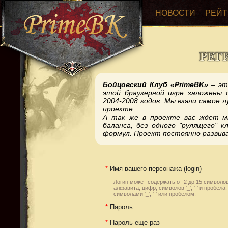
НОВОСТИ
РЕЙТ
Бойцовский Клуб «PrimeBK»
– эт
этой браузерной игре заложены о
2004-2008 годов. Мы взяли самое л
проекте.
А так же в проекте вас ждет мн
баланса, без одного "рулящего" к
формул. Проект постоянно развив
*
Имя вашего персонажа (login)
Логин может содержать от 2 до 15 символов
алфавита, цифр, символов '_', '-' и пробел
символами '_', '-' или пробелом.
*
Пароль
*
Пароль еще раз