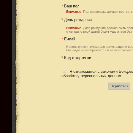
*
Ваш пол
Внимание!
Пол персонажа должен соответст
*
День рождения
Внимание!
Дата рождения должна быть прав
с неправильной датой будут удаляться без
*
E-mail
Используется только для регистрации и вос
Он нигде не отображается и не используетс
*
Код с картинки
Я ознакомился с законами Бойцов
обработку персональных данных.