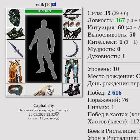
relik
[10]
Сила:
35
1069/1069
(29 + 6)
Ловкость:
167
(50 + 
Интуиция:
60
(40 + 2
Выносливость:
50
Интеллект:
1
(0 + 1)
Мудрость:
0
Духовность:
1
Уровень: 10
Место рождения:
C
День рождения перс
Побед:
2 616
Поражений: 76
Capital city
Ничьих: 1
Персонаж не в клубе, но был тут:
Побед в хаотах (кон
28.05.2026 22:32
(2 мес. 12 дн. назад)
Хаотов (квест): 112
Боев в Ристалище: 
Урон в Ристалище: 