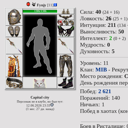
Fynjy
[11]
Сила:
40
(24 + 16)
1306/1306
Ловкость:
26
(25 + 1)
Интуиция:
211
(134 
Выносливость:
50
Интеллект:
2
(0 + 2)
Мудрость:
0
Духовность:
5
Уровень: 11
Клан:
MIB
- Рекру
Место рождения:
C
День рождения перс
Побед:
2 621
Поражений: 140
Capital city
Персонаж не в клубе, но был тут:
Ничьих: 1
12.06.2026 23:33
(1 мес. 27 дн. назад)
Побед в хаотах (кон
Боев в Ристалище: 