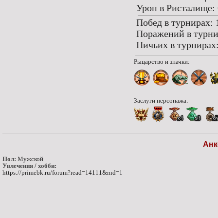
Урон в Ристалище: 
Побед в турнирах: 
Поражений в турни
Ничьих в турнирах:
Рыцарство и значки:
Заслуги персонажа:
x4
x3
x5
Анк
Пол:
Мужской
Увлечения / хобби:
https://primebk.ru/forum?read=14111&rnd=1