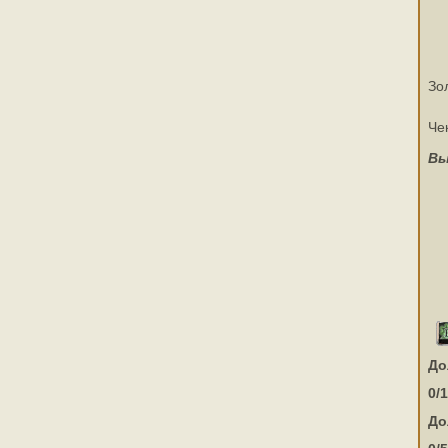
Зо
Че
Вы
До
0/
До