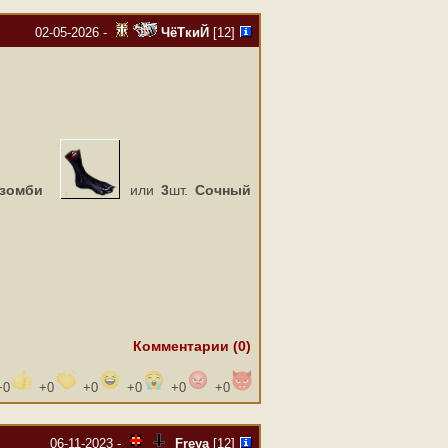
02-05-2026 -
ЧёТкиЙ
[12]
 зомби
или
3
шт.
Сочный
Комментарии (0)
+
0
+
0
+
0
+
0
+
0
+
0
06-11-2023 -
Freya
[12]