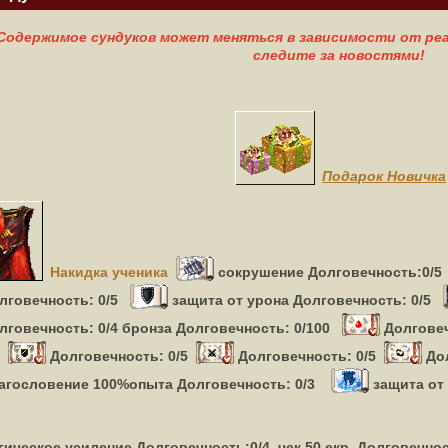
Содержимое сундуков может меняться в зависимости от реа
следите за новостями!
Подарок Новичка
Накидка ученика
сокрушение Долговечность:0/5
лговечность: 0/5
защита от урона Долговечность: 0/5
лговечность: 0/4 бронза Долговечность: 0/100
Долговеч
Долговечность: 0/5
Долговечность: 0/5
До
агословение
100%опыта Долговечность:
0/3
защита от
гическое усиление Долговечность:0/4, чек 50 екр Долговечнос