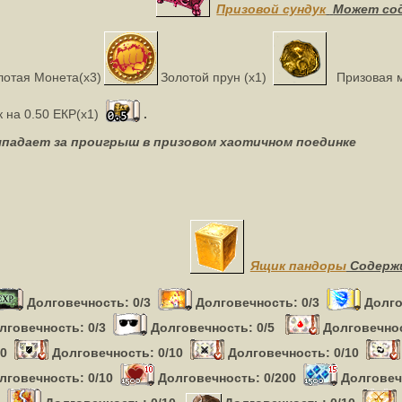
Призовой сундук
Может со
лотая Монета(x3)
Золотой прун (x1)
Призовая м
к на 0.50 ЕКР(x1)
.
падает за проигрыш в призовом хаотичном поединке
Ящик пандоры
Содерж
Долговечность: 0/3
Долговечность: 0/3
Долго
лговечность: 0/3
Долговечность: 0/5
Долговечнос
10
Долговечность: 0/10
Долговечность: 0/10
лговечность: 0/10
Долговечность: 0/200
Долговеч