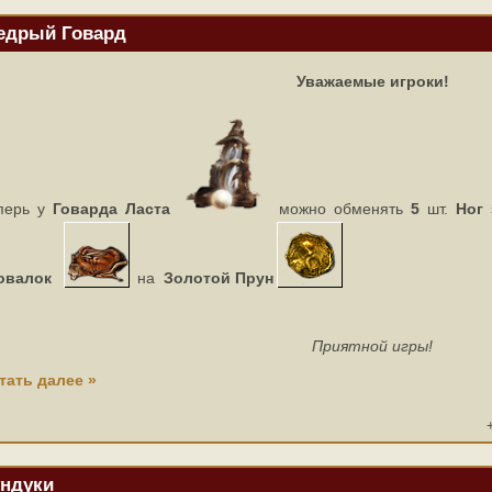
дрый Говард
Уважаемые игроки!
перь у
Говарда Ласта
можно обменять
5
шт.
Ног
овалок
на
Золотой Прун
Приятной игры!
тать далее »
ндуки