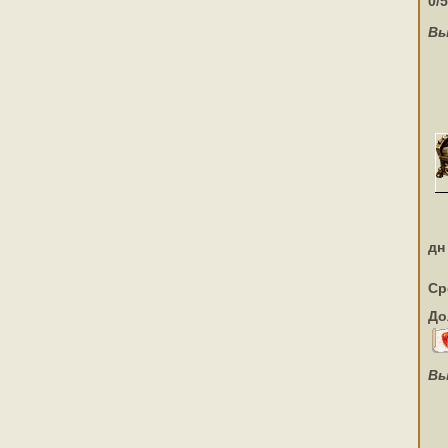
0/5
Вы
дн
Ср
До
Вы