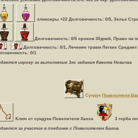
эликсиры +22
Долговечность: 0/5,
Зелье Стр
Долговечность: 0/5 сроком 30дней,
Право на п
Долговечность: 0/1,
Лечение травм Легких Средни
лговечность: 0/1
дается игроку за выполнение 3го задания Квеста Новичка
Сундук
Повелителя Ба
Ключ от сундука Повелителя Хаоса
3 герба п
дается за участие в поединке с Повелителем Багов.