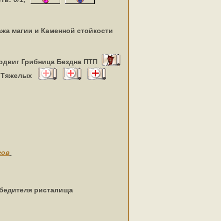
ажа магии и Каменной стойкости
одвиг Грибница Бездна ПТП
х Тяжелых
гов
обедителя ристалища