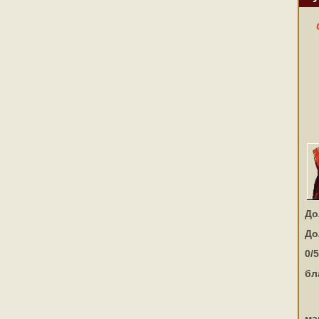
До
До
0/5
бл
ма