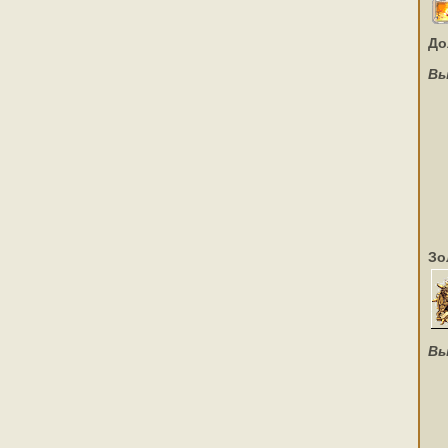
До
Вы
Зо
Вы