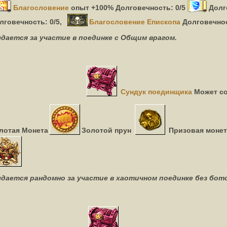
Благословение
опыт +100% Долговечность: 0/5
Долг
лговечность: 0/5,
Благословение Епископа
Долговечнос
дается за участие в поединке с Общим врагом.
Сундук поединщика
Может с
лотая Монета
Золотой прун
Призовая монет
дается рандомно за участие в хаотичном поединке без бото