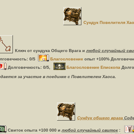
Сундук Повелителя Ха
Ключ от сундука Общего Врага и
любой случайный св
лговечность: 0/5
Благословение
опыт +100% Долговечно
Долговечность: 0/5,
Благословение Епископа
Долго
дается за участие в поединке с Повелителем Хаоса.
Сундук общего врага
Сод
Свиток опыта +100 000
и
любой случайный свиток
: