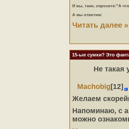
И вы, таки, спросите:"А чт
А мы ответим:
Читать далее »
15-ые сумки? Это фант
Не такая
Machobig
[12]
Желаем скорейш
Напоминаю, с а
можно ознаком