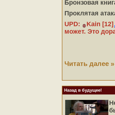
Бронзовая кни
Проклятая ата
UPD:
Kain [12]
может. Это дор
Читать далее »
Назад в будущее!
Н
б