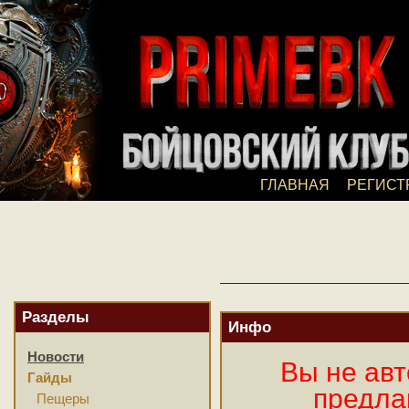
ГЛАВНАЯ
РЕГИСТ
Разделы
Инфо
Новости
Вы не авт
Гайды
предла
Пещеры