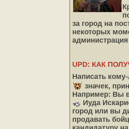
К
п
за город на по
некоторых моме
администрация
UPD: КАК ПОЛУ
Написать кому-
значек, при
Например: Вы в
Иуда Искарио
город или вы д
продавать бойц
кандидатуру на