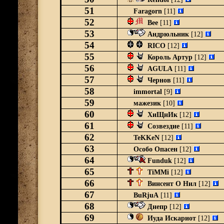
51
Faragorn
[11]
52
Bee
[11]
53
Андрюльник
[12]
54
RICO
[12]
55
Король Артур
[12]
56
AGULA
[11]
57
Чернов
[11]
58
immortal
[9]
59
мажезик
[10]
60
ХиЩнИк
[12]
61
Созвездие
[11]
62
TeKKeN
[12]
63
Особо Опасен
[12]
64
Funduk
[12]
65
TiMMi
[12]
66
Винсент О Нил
[12]
67
BuRjuA
[11]
68
Днепр
[12]
69
Иуда Искариот
[12]