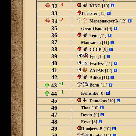
-3
32
KING
[10]
33
Trickster
[11]
-2
34
МерзопакостЪ
[12]
35
Great Osman
[9]
36
Тень
[11]
37
Маккавеи
[11]
38
CCCP
[9]
39
Ego
[12]
40
Fearless
[11]
41
ZAFAR
[12]
42
Adiko
[11]
+1
43
Волк
[11]
+1
44
Kenishko
[8]
45
Damokas
[10]
46
Thor
[10]
47
Desert
[9]
48
Frost
[8]
49
ПрофессоР
[10]
50
Rendol
[12]