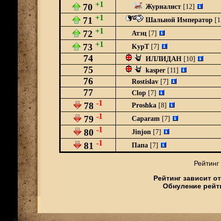
+1
70
Журналист
[12]
+1
71
Шальной Император
[1
+1
72
Атэц
[7]
+1
73
KypT
[7]
74
ИЛЛИДАН
[10]
75
kasper
[11]
76
Rostislav
[7]
77
Clop
[7]
-1
78
Proshka
[8]
-1
79
Caparam
[7]
-1
80
Jinjon
[7]
-1
81
Папа
[7]
Рейтинг 
Рейтинг зависит о
Обнуление рейт