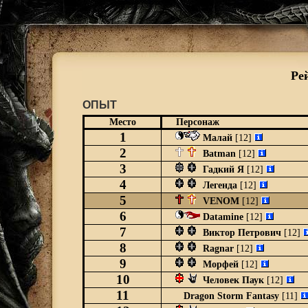
Ре
ОПЫТ
Место
Персонаж
1
Малай
[12]
2
Batman
[12]
3
Гадкий Я
[12]
4
Легенда
[12]
5
VENOM
[12]
6
Datamine
[12]
7
Виктор Петрович
[12]
8
Ragnar
[12]
9
Морфей
[12]
10
Человек Паук
[12]
11
Dragon Storm Fantasy
[11]