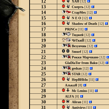
12
ХАН
[12]
13
Смерть
[12]
14
СтарМех
[12]
15
N E O
[12]
16
Shadow of Death
[12]
17
PRiNCe
[11]
18
Тиджей
[12]
19
ЧёТкиЙ
[12]
20
Везунчик
[12]
21
Smurf
[12]
22
Рокки Марчиано
[12]
23
GlaDiaTor from Baku
[12]
24
geshan
[12]
25
STAR
[12]
26
HepBHbIu
[11]
27
АлькаЯ
[8]
28
Mc Lenins
[11]
29
ALFA
[8]
30
Aliran
[11]
31
Antivirys
[11]